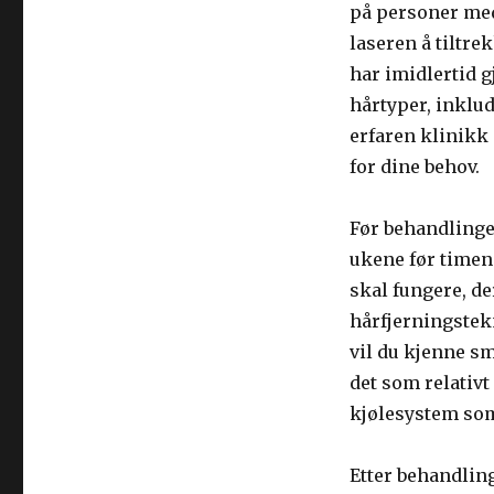
på personer med 
laseren å tiltr
har imidlertid g
hårtyper, inklud
erfaren klinikk
for dine behov.
Før behandlinge
ukene før timen
skal fungere, de
hårfjerningste
vil du kjenne sm
det som relativt
kjølesystem som
Etter behandlin