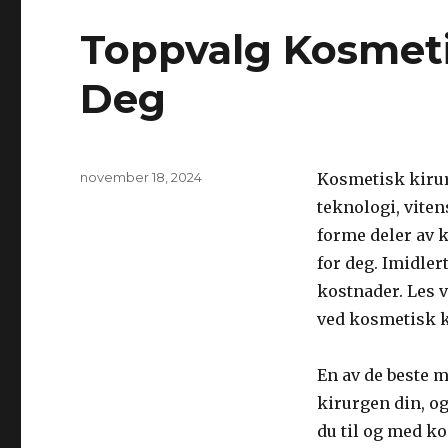
Toppvalg Kosmetis
Deg
Publisert
november 18, 2024
Kosmetisk kirur
teknologi, vite
forme deler av k
for deg. Imidler
kostnader. Les v
ved kosmetisk k
En av de beste 
kirurgen din, o
du til og med kon