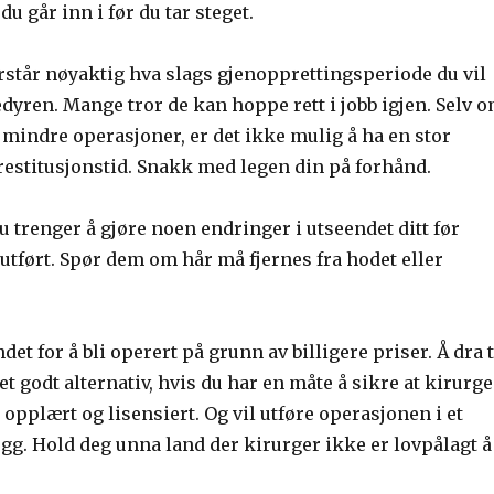
 du går inn i før du tar steget.
orstår nøyaktig hva slags gjenopprettingsperiode du vil
dyren. Mange tror de kan hoppe rett i jobb igjen. Selv 
r mindre operasjoner, er det ikke mulig å ha en stor
restitusjonstid. Snakk med legen din på forhånd.
 trenger å gjøre noen endringer i utseendet ditt før
utført. Spør dem om hår må fjernes fra hodet eller
ndet for å bli operert på grunn av billigere priser. Å dra t
 et godt alternativ, hvis du har en måte å sikre at kirurg
 opplært og lisensiert. Og vil utføre operasjonen i et
gg. Hold deg unna land der kirurger ikke er lovpålagt å