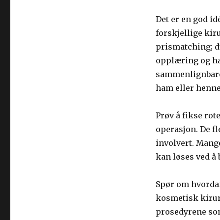
Det er en god idé
forskjellige kir
prismatching; d
opplæring og har
sammenlignbare 
ham eller henne 
Prøv å fikse rot
operasjon. De fl
involvert. Mang
kan løses ved å 
Spør om hvordan
kosmetisk kirur
prosedyrene som 