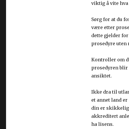
viktig å vite hva
Sørg for at du f
være etter prose
dette gjelder fo
prosedyre uten 
Kontroller om du
prosedyren blir 
ansiktet.
Ikke dra til utla
et annet land er
din er skikkelig
akkreditert anle
ha lisens.