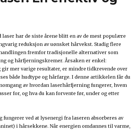
laser har de siste årene blitt en av de mest populære
ngvarig reduksjon av uønsket hårvekst. Stadig flere
handlingen fremfor tradisjonelle alternativer som
ing og hårfjerningskremer. Årsaken er enkel:
 gir mer varige resultater, er mindre tidkrevende over
sses både hudtype og hårfarge. I denne artikkelen får du
nomgang av hvordan laserhårfjerning fungerer, hvem
ser for, og hva du kan forvente før, under og etter
 fungerer ved at lysenergi fra laseren absorberes av
ninet) i hårsekkene. Når energien omdannes til varme,