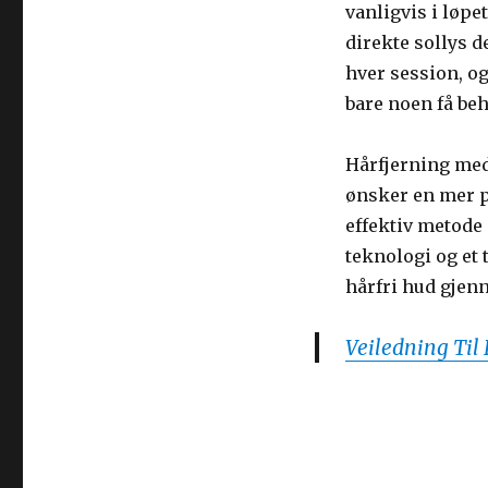
vanligvis i løpe
direkte sollys d
hver session, o
bare noen få be
Hårfjerning med 
ønsker en mer p
effektiv metode
teknologi og et
hårfri hud gjen
Veiledning Til