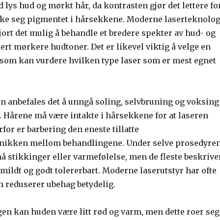
lys hud og mørkt hår, da kontrasten gjør det lettere fo
ekke seg pigmentet i hårsekkene. Moderne laserteknolog
jort det mulig å behandle et bredere spekter av hud- og
ert mørkere hudtoner. Det er likevel viktig å velge en
 som kan vurdere hvilken type laser som er mest egnet
n anbefales det å unngå soling, selvbruning og voksing 
. Hårene må være intakte i hårsekkene for at laseren
rfor er barbering den eneste tillatte
knikken mellom behandlingene. Under selve prosedyre
å stikkinger eller varmefølelse, men de fleste beskrive
 mildt og godt tolererbart. Moderne laserutstyr har ofte
 reduserer ubehag betydelig.
gen kan huden være litt rød og varm, men dette roer seg