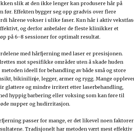
kken slik at den ikke lenger kan produsere hår på
før. Effekten bygger seg opp gradvis over flere
rdi hårene vokser i ulike faser. Kun hår i aktiv vekstfas
fektivt, og derfor anbefaler de fleste klinikker et
p på 6–8 sessioner for optimalt resultat.
fordelene med hårfjerning med laser er presisjonen.
rettes mot spesifikke områder uten å skade huden
r metoden ideell for behandling av både små og store
sikt, bikinilinje, legger, armer og rygg. Mange oppleve
ir glattere og mindre irritert etter laserbehandling,
d hyppig barbering eller voksing som kan føre til
røde nupper og hudirritasjon.
fjerning passer for mange, er det likevel noen faktorer
sultatene. Tradisjonelt har metoden vært mest effektiv