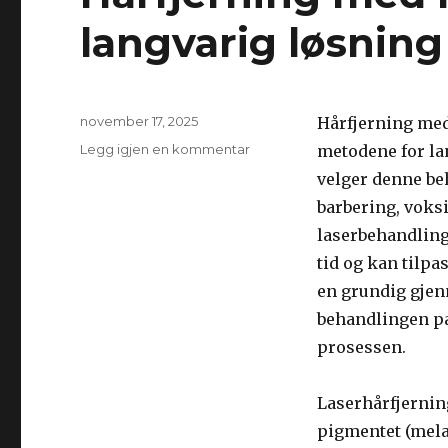
langvarig løsning
Publisert
november 17, 2025
Hårfjerning med 
til
Legg igjen en kommentar
metodene for la
Hårfjerning
velger denne be
med
barbering, voks
laser:
En
laserbehandling
effektiv
tid og kan tilpa
og
en grundig gjen
langvarig
løsning
behandlingen pas
prosessen.
Laserhårfjerning
pigmentet (mela