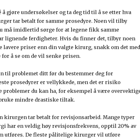
 å gjøre undersøkelser og ta deg tid til å se etter hva
urger tar betalt for samme prosedyre. Noen vil tilby
u må imidlertid sørge for at legene fikk samme
 lignende ferdigheter. Hvis du finner det, tilbyr noen
lavere priser enn din valgte kirurg, snakk om det me
for å se om de vil senke prisen.
en til problemet ditt før du bestemmer deg for
este prosedyrer er vellykkede, men det er risiko
e problemer du kan ha, for eksempel å være overvektige
bruke mindre drastiske tiltak.
 kirurgen tar betalt for revisjonsarbeid. Mange typer
gi har en veldig høy revisjonsfrekvens, opptil 20% av
utføres. De fleste pålitelige kirurger vil utføre