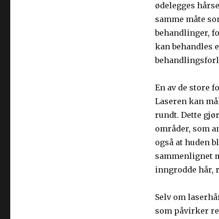
ødelegges hårse
samme måte som 
behandlinger, fo
kan behandles ef
behandlingsforlø
En av de store 
Laseren kan mål
rundt. Dette gjø
områder, som an
også at huden bl
sammenlignet me
inngrodde hår, 
Selv om laserhår
som påvirker re