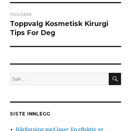
Innleggsnavigasjon
TIDLIGERE
Toppvalg Kosmetisk Kirurgi
Forrige
innlegg:
Tips For Deg
SØ
Søk
etter:
SISTE INNLEGG
Hårfjerning med laser: En effektiv og